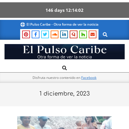
146
days
12
14
02
Skip
El Pulso Caribe - Otra forma de ver la noticia
to
Search
content
El
Search
Primary
Pulso
Navigation
Caribe
Disfruta nuestro contenido en
Facebook
Menu
1 diciembre, 2023