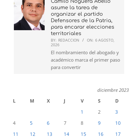
Camilo Noguera Abello
asume la tarea de
organizar el partido
Defensores de la Patria,
para encarar elecciones
territoriales
BY:
REDACCION
ON:
6 AGOSTO,
2026
El nombramiento del abogado y
académico marca el primer paso
para convertir
diciembre 2023
L
M
X
J
V
S
D
1
2
3
4
5
6
7
8
9
10
11
12
13
14
15
16
17