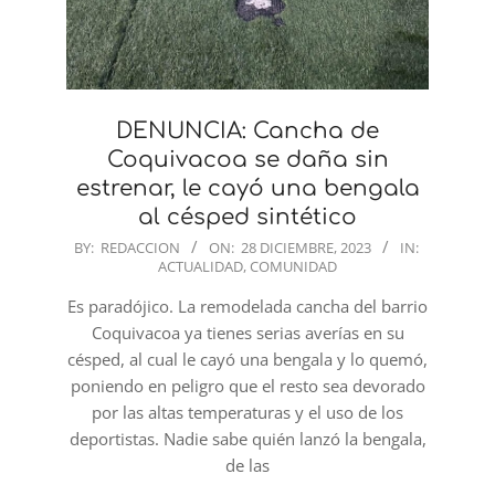
DENUNCIA: Cancha de
Coquivacoa se daña sin
estrenar, le cayó una bengala
al césped sintético
2023-
BY:
REDACCION
ON:
28 DICIEMBRE, 2023
IN:
ACTUALIDAD
,
COMUNIDAD
12-
28
Es paradójico. La remodelada cancha del barrio
Coquivacoa ya tienes serias averías en su
césped, al cual le cayó una bengala y lo quemó,
poniendo en peligro que el resto sea devorado
por las altas temperaturas y el uso de los
deportistas. Nadie sabe quién lanzó la bengala,
de las