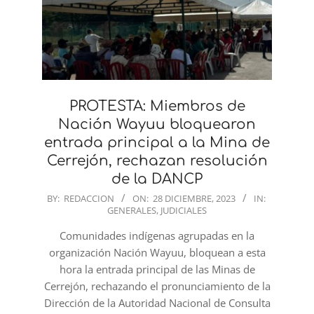
PROTESTA: Miembros de
Nación Wayuu bloquearon
entrada principal a la Mina de
Cerrejón, rechazan resolución
de la DANCP
2023-
BY:
REDACCION
ON:
28 DICIEMBRE, 2023
IN:
GENERALES
,
JUDICIALES
12-
28
Comunidades indígenas agrupadas en la
organización Nación Wayuu, bloquean a esta
hora la entrada principal de las Minas de
Cerrejón, rechazando el pronunciamiento de la
Dirección de la Autoridad Nacional de Consulta