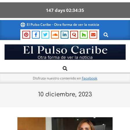
147
days
02
34
34
Skip
El Pulso Caribe - Otra forma de ver la noticia
to
Search
content
El
Search
Primary
Pulso
Navigation
Caribe
Disfruta nuestro contenido en
Facebook
Menu
10 diciembre, 2023