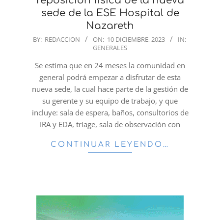
reposición física de la nueva
sede de la ESE Hospital de
Nazareth
2023-
BY:
REDACCION
ON:
10 DICIEMBRE, 2023
IN:
GENERALES
12-
10
Se estima que en 24 meses la comunidad en
general podrá empezar a disfrutar de esta
nueva sede, la cual hace parte de la gestión de
su gerente y su equipo de trabajo, y que
incluye: sala de espera, baños, consultorios de
IRA y EDA, triage, sala de observación con
CONTINUAR LEYENDO…