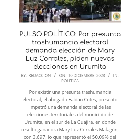
PULSO POLÍTICO: Por presunta
trashumancia electoral
demanda elección de Mary
Luz Corrales, piden nuevas
elecciones en Urumita
2023-
BY:
REDACCION
ON:
10 DICIEMBRE, 2023
IN:
POLÍTICA
12-
10
Por existir una presunta trashumancia
electoral, el abogado Fabián Cotes, presentó
impetró una demanda electoral de las
elecciones territoriales del municipio de
Urumita, en el sur de La Guajira, en donde
resultó ganadora Mary Luz Corrales Malagón,
con 3.697, lo que representó el 50.09% del