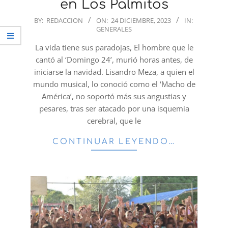
en Los Palmitos
2023-
BY:
REDACCION
ON:
24 DICIEMBRE, 2023
IN:
GENERALES
12-
24
La vida tiene sus paradojas, El hombre que le
cantó al ‘Domingo 24’, murió horas antes, de
iniciarse la navidad. Lisandro Meza, a quien el
mundo musical, lo conoció como el ‘Macho de
América’, no soportó más sus angustias y
pesares, tras ser atacado por una isquemia
cerebral, que le
CONTINUAR LEYENDO…