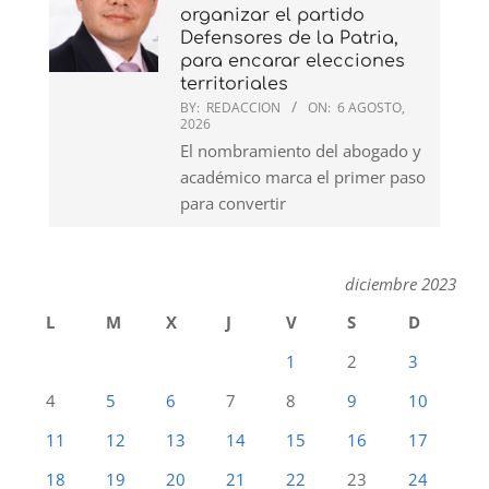
organizar el partido
Defensores de la Patria,
para encarar elecciones
territoriales
BY:
REDACCION
ON:
6 AGOSTO,
2026
El nombramiento del abogado y
académico marca el primer paso
para convertir
diciembre 2023
L
M
X
J
V
S
D
1
2
3
4
5
6
7
8
9
10
11
12
13
14
15
16
17
18
19
20
21
22
23
24