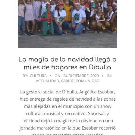
La magia de la navidad llegó a
miles de hogares en Dibulla
2023-
BY:
CULTURA
ON:
24 DICIEMBRE, 2023
IN:
ACTUALIDAD
,
CARIBE
,
COMUNIDAD
12-
24
La gestora social de Dibulla, Angélica Escobar,
hizo entrega de regalos de navidad a las zonas
más alejadas en el municipio con un show
cultural, musical y recreativo. Sonrisas y
felicidad dejó la magia de la navidad en una
jornada maratónica en la que Escobar recorrió
todos los corregimientos, veredas