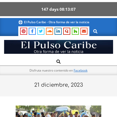
147
days
08
13
06
Skip
El Pulso Caribe - Otra forma de ver la noticia
to
Search
content
El
Search
Primary
Pulso
Navigation
Caribe
Disfruta nuestro contenido en
Facebook
Menu
21 diciembre, 2023