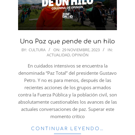
Una Paz que pende de un hilo
2023-
BY:
CULTURA
ON:
29 NOVIEMBRE, 2023
IN:
ACTUALIDAD
,
OPINIÓN
11-
29
En cuidados intensivos se encuentra la
denominada “Paz Total” del presidente Gustavo
Petro. Y no es para menos, después de las
recientes acciones de los grupos armados
contra la Fuerza Pública y la población civil, son
absolutamente cuestionables los avances de las
actuales conversaciones de paz. Superar este
momento crítico
CONTINUAR LEYENDO…