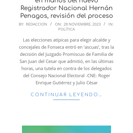
en manos del nuevo
Registrador Nacional Hernán
Penagos, revisión del proceso
2023-
BY:
REDACCION
ON:
28 NOVIEMBRE, 2023
IN:
POLÍTICA
11-
28
Las elecciones atípicas para elegir alcalde y
concejales de Fonseca entró en ‘ascuas’, tras la
decisión del Juzgado Promiscuo de Familia de
San Juan del Cesar que admitió, en las últimas
horas, una tutela en contra de los delegados
del Consejo Nacional Electoral -CNE- Roger
Enrique Gutiérrez y Julio César
CONTINUAR LEYENDO…