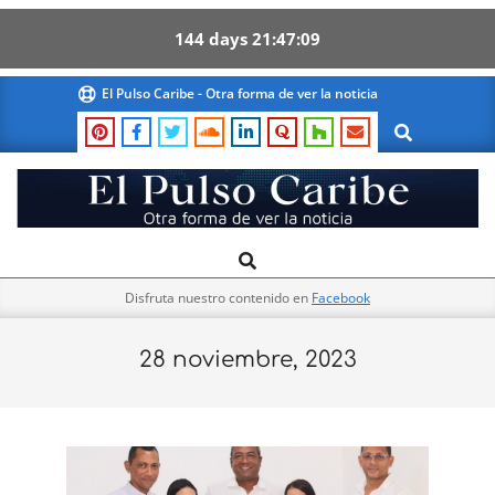
144
days
21
47
08
Skip
El Pulso Caribe - Otra forma de ver la noticia
to
Search
content
El
Search
Primary
Pulso
Navigation
Caribe
Disfruta nuestro contenido en
Facebook
Menu
28 noviembre, 2023