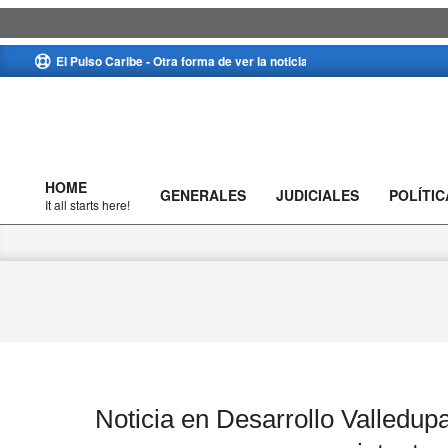
Skip
El Pulso Caribe - Otra forma de ver la noticia
to
content
HOME
GENERALES
JUDICIALES
POLÍTIC
Primary
It all starts here!
Navigation
Menu
Noticia en Desarrollo Valledu