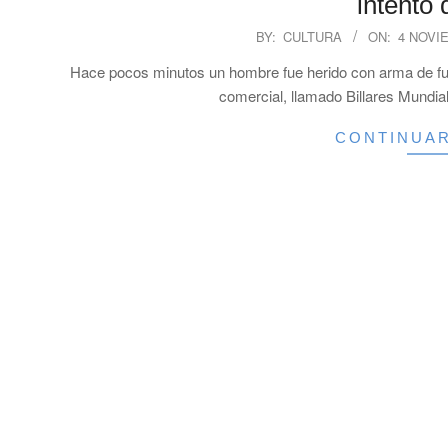
intento 
2023-
BY:
CULTURA
ON:
4 NOVI
11-
Hace pocos minutos un hombre fue herido con arma de fue
04
comercial, llamado Billares Mundial
CONTINUA