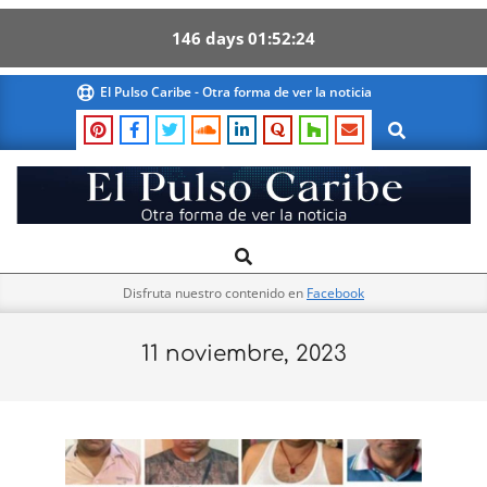
146
days
01
52
24
Skip
El Pulso Caribe - Otra forma de ver la noticia
to
Search
content
El
Search
Primary
Pulso
Navigation
Caribe
Disfruta nuestro contenido en
Facebook
Menu
11 noviembre, 2023