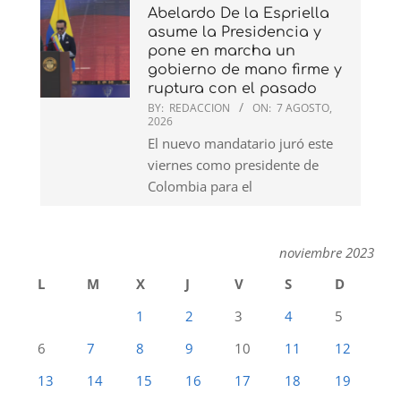
Abelardo De la Espriella
asume la Presidencia y
pone en marcha un
gobierno de mano firme y
ruptura con el pasado
BY:
REDACCION
ON:
7 AGOSTO,
2026
El nuevo mandatario juró este
viernes como presidente de
Colombia para el
noviembre 2023
L
M
X
J
V
S
D
1
2
3
4
5
6
7
8
9
10
11
12
13
14
15
16
17
18
19