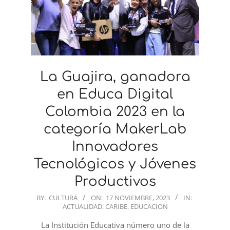
La Guajira, ganadora
en Educa Digital
Colombia 2023 en la
categoría MakerLab
Innovadores
Tecnológicos y Jóvenes
Productivos
2023-
BY:
CULTURA
ON:
17 NOVIEMBRE, 2023
IN:
ACTUALIDAD
,
CARIBE
,
EDUCACION
11-
17
La Institución Educativa número uno de la