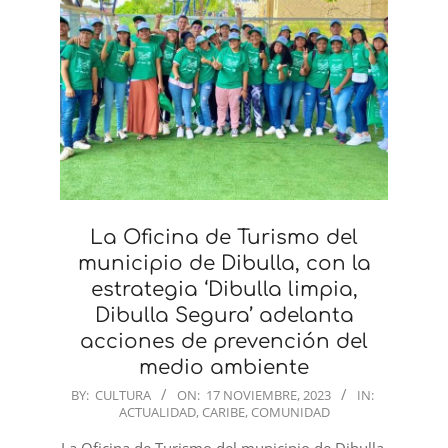
La Oficina de Turismo del
municipio de Dibulla, con la
estrategia ‘Dibulla limpia,
Dibulla Segura’ adelanta
acciones de prevención del
medio ambiente
2023-
BY:
CULTURA
ON:
17 NOVIEMBRE, 2023
IN:
ACTUALIDAD
,
CARIBE
,
COMUNIDAD
11-
17