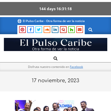
144
days
16
31
17
Skip
El Pulso Caribe - Otra forma de ver la noticia
to
Search
content
El
Search
Primary
Pulso
Navigation
Caribe
Disfruta nuestro contenido en
Facebook
Menu
17 noviembre, 2023