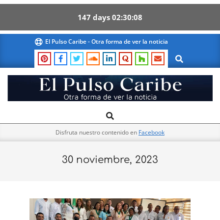
147
days
02
30
08
Skip
El Pulso Caribe - Otra forma de ver la noticia
to
Search
content
El
Search
Primary
Pulso
Navigation
Caribe
Disfruta nuestro contenido en
Facebook
Menu
30 noviembre, 2023