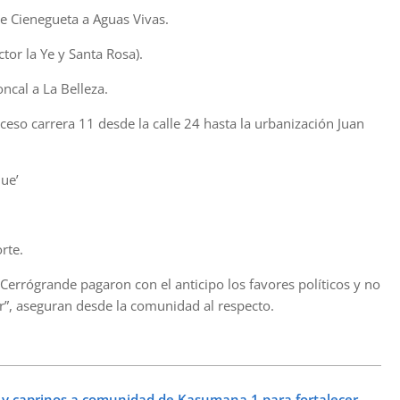
e Cienegueta a Aguas Vivas.
or la Ye y Santa Rosa).
ncal a La Belleza.
ceso carrera 11 desde la calle 24 hasta la urbanización Juan
que’
rte.
 Cerrógrande pagaron con el anticipo los favores políticos y no
r”, aseguran desde la comunidad al respecto.
 y caprinos a comunidad de Kasumana 1 para fortalecer