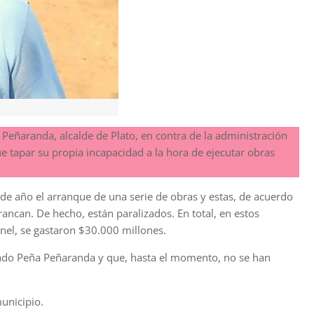
Peñaranda, alcalde de Plato, en contra de la administración
 tapar su propia incapacidad a la hora de ejecutar obras
de año el arranque de una serie de obras y estas, de acuerdo
ncan. De hecho, están paralizados. En total, en estos
túnel, se gastaron $30.000 millones.
eado Peña Peñaranda y que, hasta el momento, no se han
unicipio.