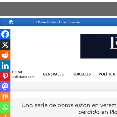
Skip
El Pulso Caribe - Otra forma de ver la noticia
El Pulso Ca
to
content
El
Pulso
HOME
GENERALES
JUDICIALES
Caribe
POLÍTICA
Primary
It all starts here!
Navigation
Menu
Una serie de obras están en veremo
perdido en Pl