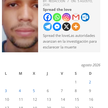
BY:
REDACCION
ON:
5 AGOSTO,
2026
Spread the love
Spread the loveLas autoridades
avanzan en la investigación para
esclarecer la muerte
agosto 2026
L
M
X
J
V
S
D
1
2
3
4
5
6
7
8
9
10
11
12
13
14
15
16
17
18
19
20
21
22
23