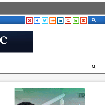
Search
Search