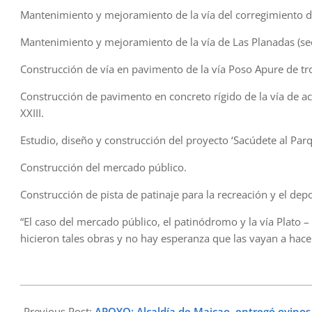
Mantenimiento y mejoramiento de la vía del corregimiento d
Mantenimiento y mejoramiento de la vía de Las Planadas (sect
Construcción de vía en pavimento de la vía Poso Apure de tro
Construcción de pavimento en concreto rígido de la vía de ac
XXIII.
Estudio, diseño y construcción del proyecto ‘Sacúdete al Par
Construcción del mercado público.
Construcción de pista de patinaje para la recreación y el depo
“El caso del mercado público, el patinódromo y la vía Plato –
hicieron tales obras y no hay esperanza que las vayan a hace
2022-
12-
Previous Post:
APOYO: Alcaldía de Maicao, entregó ovinos