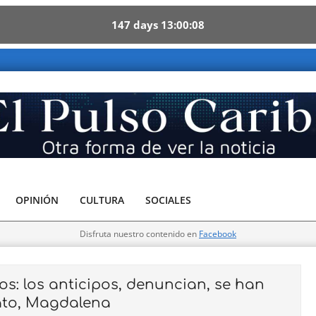
147
days
13
00
06
ribe - Otra forma de ver la noticia
OPINIÓN
CULTURA
SOCIALES
Disfruta nuestro contenido en
Facebook
s: los anticipos, denuncian, se han
ato, Magdalena