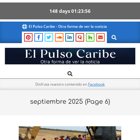
148
days
01
23
55
Skip
El Pulso Caribe - Otra forma de ver la noticia
to
Search
content
El
Search
Primary
Pulso
Navigation
Caribe
Disfruta nuestro contenido en
Facebook
Menu
septiembre 2025
(Page 6)