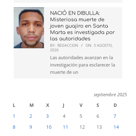
NACIÓ EN DIBULLA:
Misteriosa muerte de
joven guajiro en Santa
Marta es investigada por
las autoridades
BY:
REDACCION
ON:
5 AGOSTO,
2026
Las autoridades avanzan en la
investigación para esclarecer la
muerte de un
septiembre 2025
L
M
X
J
V
S
D
1
2
3
4
5
6
7
8
9
10
11
12
13
14