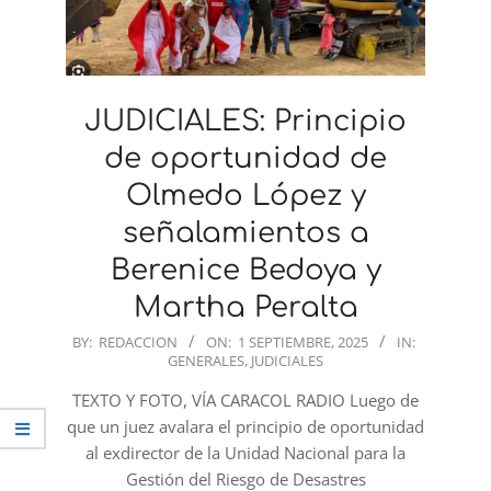
JUDICIALES: Principio
de oportunidad de
Olmedo López y
señalamientos a
Berenice Bedoya y
Martha Peralta
2025-
BY:
REDACCION
ON:
1 SEPTIEMBRE, 2025
IN:
GENERALES
,
JUDICIALES
09-
01
TEXTO Y FOTO, VÍA CARACOL RADIO Luego de
que un juez avalara el principio de oportunidad
al exdirector de la Unidad Nacional para la
Gestión del Riesgo de Desastres