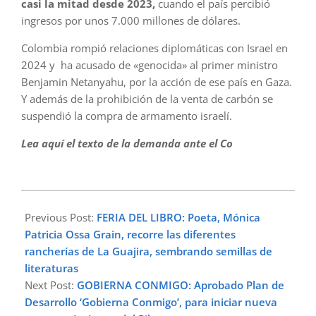
casi la mitad desde 2023,
cuando el país percibió
ingresos por unos 7.000 millones de dólares.
Colombia rompió relaciones diplomáticas con Israel en
2024 y ha acusado de «genocida» al primer ministro
Benjamin Netanyahu, por la acción de ese país en Gaza.
Y además de la prohibición de la venta de carbón se
suspendió la compra de armamento israelí.
Lea aquí el texto de la demanda ante el Co
2025-
09-
Previous Post:
FERIA DEL LIBRO: Poeta, Mónica
07
Patricia Ossa Grain, recorre las diferentes
rancherías de La Guajira, sembrando semillas de
literaturas
Next Post:
GOBIERNA CONMIGO: Aprobado Plan de
Desarrollo ‘Gobierna Conmigo’, para iniciar nueva