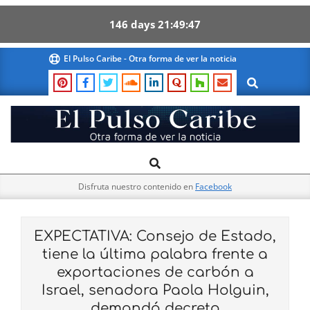
146
days
21
49
46
Skip
El Pulso Caribe - Otra forma de ver la noticia
to
Search
content
El
Search
Primary
Pulso
Navigation
Caribe
Disfruta nuestro contenido en
Facebook
Menu
EXPECTATIVA: Consejo de Estado,
tiene la última palabra frente a
exportaciones de carbón a
Israel, senadora Paola Holguin,
demandó decreto