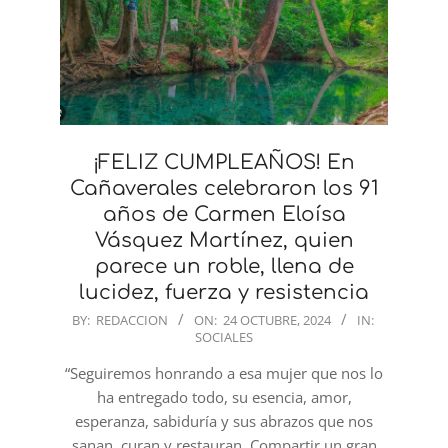
¡FELIZ CUMPLEAÑOS! En
Cañaverales celebraron los 91
años de Carmen Eloísa
Vásquez Martínez, quien
parece un roble, llena de
lucidez, fuerza y resistencia
2024-
BY:
REDACCION
ON:
24 OCTUBRE, 2024
IN:
SOCIALES
10-
24
“Seguiremos honrando a esa mujer que nos lo
ha entregado todo, su esencia, amor,
esperanza, sabiduría y sus abrazos que nos
sanan, curan y restauran. Compartir un gran