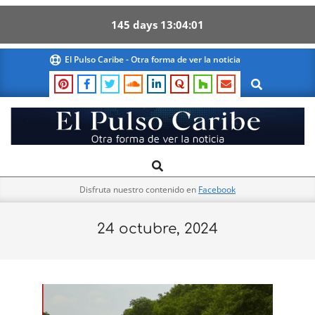
145
days
13
04
00
Skip
El Pulso Caribe - Otra forma de ver la noticia
to
Search
content
El
Search
Primary
Pulso
Navigation
Caribe
Disfruta nuestro contenido en
Facebook
Menu
24 octubre, 2024