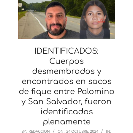
IDENTIFICADOS:
Cuerpos
desmembrados y
encontrados en sacos
de fique entre Palomino
y San Salvador, fueron
identificados
plenamente
2024-
BY:
REDACCION
ON:
24 OCTUBRE, 2024
IN: