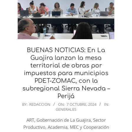
BUENAS NOTICIAS: En La
Guajira lanzan la mesa
territorial de obras por
impuestos para municipios
PDET-ZOMAC, con la
subregional Sierra Nevada –
Perijá
2024-
BY:
REDACCION
ON:
7 OCTUBRE, 2024
IN:
GENERALES
10-
07
ART, Gobernación de La Guajira, Sector
Productivo, Academia, MEC y Cooperación