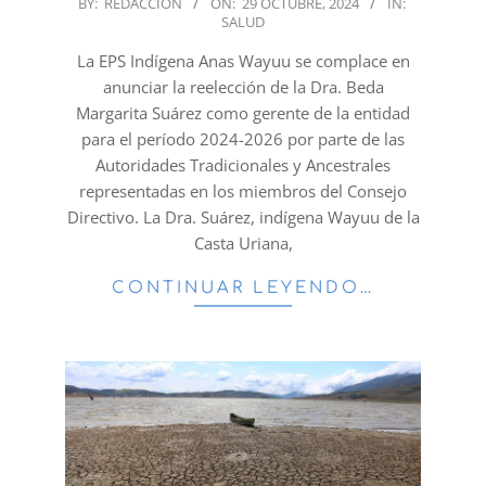
2024-
BY:
REDACCION
ON:
29 OCTUBRE, 2024
IN:
SALUD
10-
29
La EPS Indígena Anas Wayuu se complace en
anunciar la reelección de la Dra. Beda
Margarita Suárez como gerente de la entidad
para el período 2024-2026 por parte de las
Autoridades Tradicionales y Ancestrales
representadas en los miembros del Consejo
Directivo. La Dra. Suárez, indígena Wayuu de la
Casta Uriana,
CONTINUAR LEYENDO…