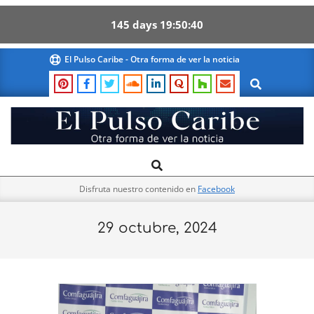
145
days
19
50
39
Skip
El Pulso Caribe - Otra forma de ver la noticia
to
Search
content
El
Search
Primary
Pulso
Navigation
Caribe
Disfruta nuestro contenido en
Facebook
Menu
29 octubre, 2024