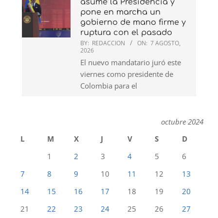
asume la Presidencia y
pone en marcha un
gobierno de mano firme y
ruptura con el pasado
BY:
REDACCION
ON:
7 AGOSTO,
2026
El nuevo mandatario juró este
viernes como presidente de
Colombia para el
octubre 2024
L
M
X
J
V
S
D
1
2
3
4
5
6
7
8
9
10
11
12
13
14
15
16
17
18
19
20
21
22
23
24
25
26
27