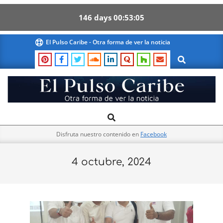
146
days
00
53
05
Skip
El Pulso Caribe - Otra forma de ver la noticia
to
Search
content
El
Search
Primary
Pulso
Navigation
Caribe
Disfruta nuestro contenido en
Facebook
Menu
4 octubre, 2024