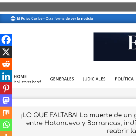
Skip
El Pulso Caribe - Otra forma de ver la noticia
to
content
El
Pulso
HOME
GENERALES
JUDICIALES
Caribe
POLÍTICA
Primary
It all starts here!
Navigation
Menu
¡LO QUE FALTABA! La muerte de un ga
entre Hatonuevo y Barrancas, ind
reabrir l