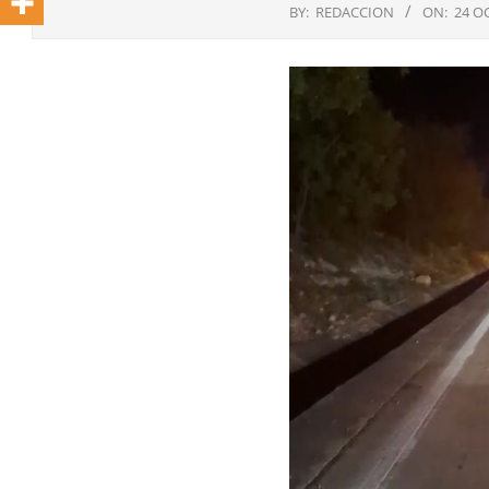
BY:
REDACCION
ON:
24 O