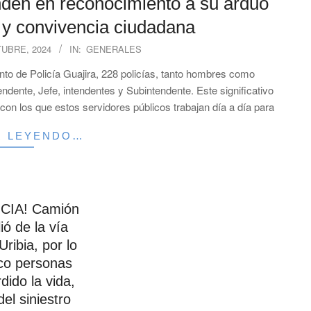
nden en reconocimiento a su arduo
d y convivencia ciudadana
TUBRE, 2024
IN:
GENERALES
to de Policía Guajira, 228 policías, tanto hombres como
ndente, Jefe, intendentes y Subintendente. Este significativo
on los que estos servidores públicos trabajan día a día para
R LEYENDO…
IA! Camión
ió de la vía
ribia, por lo
co personas
dido la vida,
 del siniestro