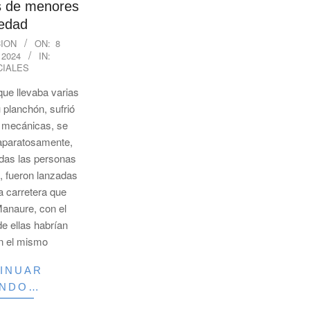
s de menores
edad
ION
ON:
8
 2024
IN:
CIALES
ue llevaba varias
 planchón, sufrió
s mecánicas, se
a aparatosamente,
odas las personas
, fueron lanzadas
la carretera que
anaure, con el
de ellas habrían
n el mismo
INUAR
ENDO…