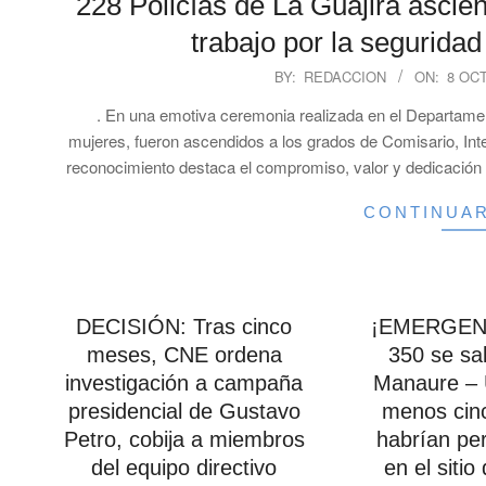
228 Policías de La Guajira ascie
trabajo por la segurida
2024-
BY:
REDACCION
ON:
8 OC
10-
. En una emotiva ceremonia realizada en el Departamen
08
mujeres, fueron ascendidos a los grados de Comisario, Inte
reconocimiento destaca el compromiso, valor y dedicación c
CONTINUA
DECISIÓN: Tras cinco
¡EMERGENC
meses, CNE ordena
350 se sal
investigación a campaña
Manaure – U
presidencial de Gustavo
menos cin
Petro, cobija a miembros
habrían per
del equipo directivo
en el sitio