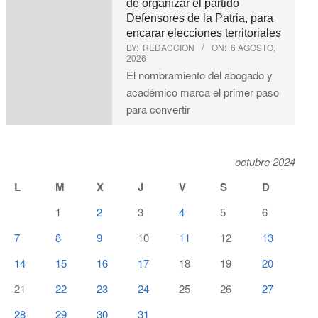
de organizar el partido
Defensores de la Patria, para
encarar elecciones territoriales
BY:
REDACCION
ON:
6 AGOSTO,
2026
El nombramiento del abogado y
académico marca el primer paso
para convertir
octubre 2024
L
M
X
J
V
S
D
1
2
3
4
5
6
7
8
9
10
11
12
13
14
15
16
17
18
19
20
21
22
23
24
25
26
27
28
29
30
31