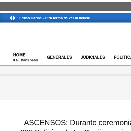
Skip
El Pulso Caribe - Otra forma de ver la noticia
to
content
HOME
GENERALES
JUDICIALES
POLÍTIC
Primary
It all starts here!
Navigation
Menu
ASCENSOS: Durante ceremonia e