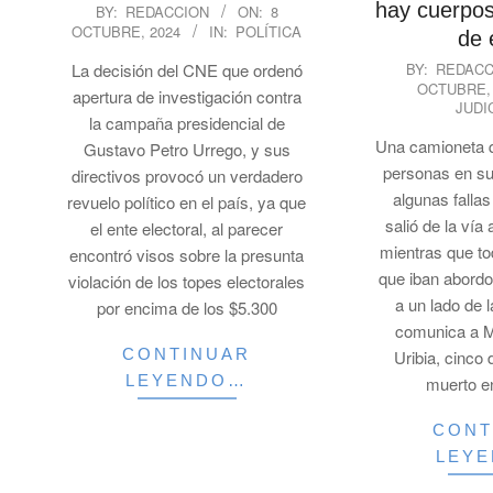
2024-
hay cuerpo
BY:
REDACCION
ON:
8
OCTUBRE, 2024
IN:
POLÍTICA
10-
de 
08
2024-
La decisión del CNE que ordenó
BY:
REDACC
OCTUBRE,
10-
apertura de investigación contra
JUDI
08
la campaña presidencial de
Una camioneta q
Gustavo Petro Urrego, y sus
personas en su
directivos provocó un verdadero
algunas falla
revuelo político en el país, ya que
salió de la ví
el ente electoral, al parecer
mientras que t
encontró visos sobre la presunta
que iban abordo
violación de los topes electorales
a un lado de 
por encima de los $5.300
comunica a M
CONTINUAR
Uribia, cinco 
LEYENDO…
muerto e
CONT
LEY