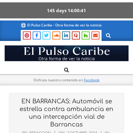
145
days
14
00
40
Skip
El Pulso Caribe - Otra forma de ver la noticia
to
Search
content
El
Search
Primary
Pulso
Navigation
Caribe
Disfruta nuestro contenido en
Facebook
Menu
EN BARRANCAS: Automóvil se
estrella contra ambulancia en
una intercepción vial de
Barrancas
BY:
REDACCION
ON:
7 OCTUBRE, 2024
IN: