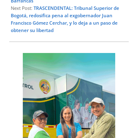
Barrancas
Next Post:
TRASCENDENTAL: Tribunal Superior de
Bogotá, redosifica pena al exgobernador Juan
Francisco Gómez Cerchar, y lo deja a un paso de
obtener su libertad