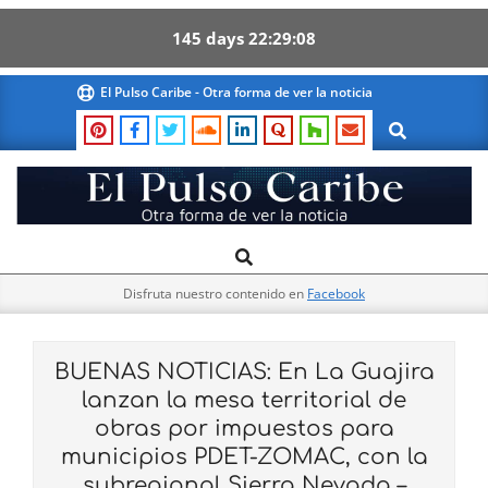
145
days
22
29
07
Skip
El Pulso Caribe - Otra forma de ver la noticia
to
Search
content
El
Search
Primary
Pulso
Navigation
Caribe
Disfruta nuestro contenido en
Facebook
Menu
BUENAS NOTICIAS: En La Guajira
lanzan la mesa territorial de
obras por impuestos para
municipios PDET-ZOMAC, con la
subregional Sierra Nevada –