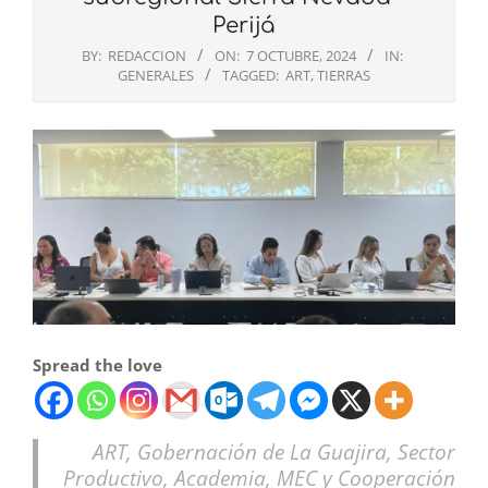
Perijá
BY:
REDACCION
ON:
7 OCTUBRE, 2024
IN:
GENERALES
TAGGED:
ART
,
TIERRAS
Spread the love
ART, Gobernación de La Guajira, Sector
Productivo, Academia, MEC y Cooperación