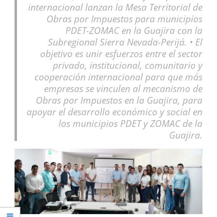
internacional lanzan la Mesa Territorial de
Obras por Impuestos para municipios
PDET-ZOMAC en la Guajira con la
Subregional Sierra Nevada-Perijá. • El
objetivo es unir esfuerzos entre el sector
privado, institucional, comunitario y
cooperación internacional para que más
empresas se vinculen al mecanismo de
Obras por Impuestos en la Guajira, para
apoyar el desarrollo económico y social en
los municipios PDET y ZOMAC de la
Guajira.