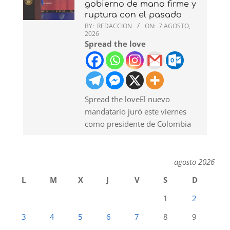
gobierno de mano firme y
ruptura con el pasado
BY:
REDACCION
ON:
7 AGOSTO,
2026
Spread the love
Spread the loveEl nuevo
mandatario juró este viernes
como presidente de Colombia
agosto 2026
L
M
X
J
V
S
D
1
2
3
4
5
6
7
8
9