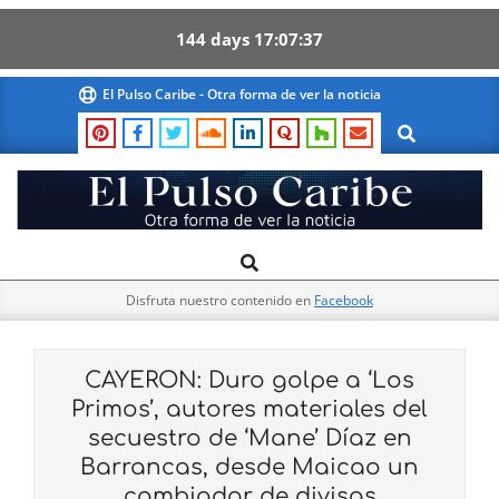
144
days
17
07
36
Skip
El Pulso Caribe - Otra forma de ver la noticia
to
Search
content
El
Search
Primary
Pulso
Navigation
Caribe
Disfruta nuestro contenido en
Facebook
Menu
CAYERON: Duro golpe a ‘Los
Primos’, autores materiales del
secuestro de ‘Mane’ Díaz en
Barrancas, desde Maicao un
cambiador de divisas