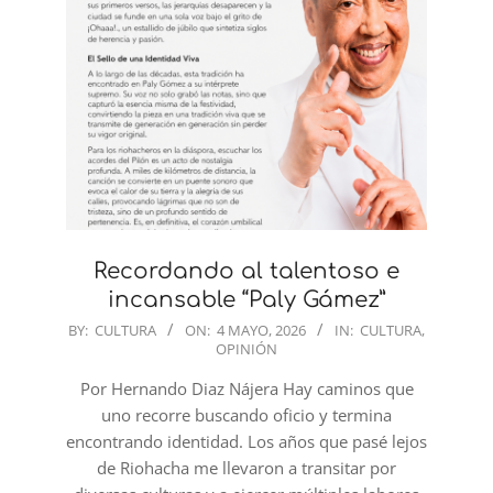
Recordando al talentoso e
incansable “Paly Gámez”
2026-
BY:
CULTURA
ON:
4 MAYO, 2026
IN:
CULTURA
,
OPINIÓN
05-
04
Por Hernando Diaz Nájera Hay caminos que
uno recorre buscando oficio y termina
encontrando identidad. Los años que pasé lejos
de Riohacha me llevaron a transitar por