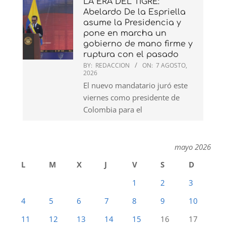
LA ERA DEL TIGRE:
Abelardo De la Espriella
asume la Presidencia y
pone en marcha un
gobierno de mano firme y
ruptura con el pasado
BY:
REDACCION
ON:
7 AGOSTO,
2026
El nuevo mandatario juró este
viernes como presidente de
Colombia para el
mayo 2026
L
M
X
J
V
S
D
1
2
3
4
5
6
7
8
9
10
11
12
13
14
15
16
17