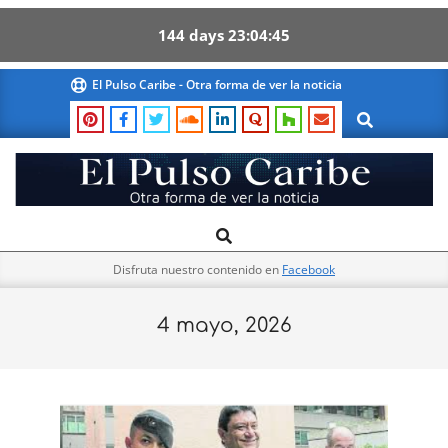
144
days
23
04
44
Skip
El Pulso Caribe - Otra forma de ver la noticia
to
Search
content
El
Search
Primary
Pulso
Navigation
Caribe
Disfruta nuestro contenido en
Facebook
Menu
4 mayo, 2026