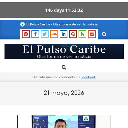
146
days
11
52
32
Skip
El Pulso Caribe - Otra forma de ver la noticia
to
Search
content
El
Search
Primary
Pulso
Navigation
Caribe
Disfruta nuestro contenido en
Facebook
Menu
21 mayo, 2026