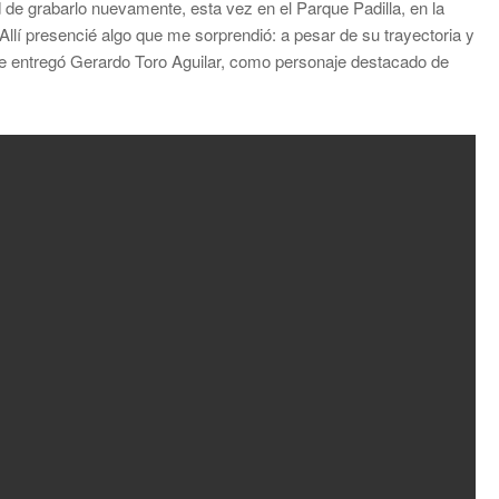
de grabarlo nuevamente, esta vez en el Parque Padilla, en la
 Allí presencié algo que me sorprendió: a pesar de su trayectoria y
e entregó Gerardo Toro Aguilar, como personaje destacado de