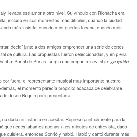
y llevaba ese amor a otro nivel. Su vínculo con Riohacha era
ella, incluso en sus momentos más difíciles, cuando la ciudad
uando más insistía, cuando más puertas tocaba, cuando más
estar, decidí junto a dos amigos emprender una serie de cortos
rital de cultura. Las propuestas fueron seleccionadas, y en plena
cha: Portal de Perlas, surgió una pregunta inevitable:
¿a quién
o por fuera: el representante musical mas importante nuestro
. Además, el momento parecía propicio: acababa de celebrarse
ajado desde Bogotá para presentarse.
 no dudó un instante en aceptar. Regresó puntualmente para la
liqué que necesitábamos apenas unos minutos de entrevista, dado
o que quisiera, entonces Sonrió y habló. Habló y cantó durante más