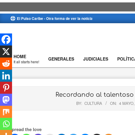
Skip
El Pulso Caribe - Otra forma de ver la noticia
to
content
HOME
GENERALES
JUDICIALES
POLÍTIC
Primary
It all starts here!
Navigation
Menu
Recordando al talentoso 
BY:
CULTURA
ON:
4 MAYO,
Spread the love