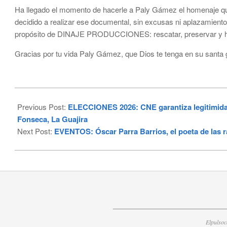
Ha llegado el momento de hacerle a Paly Gámez el homenaje que,
decidido a realizar ese documental, sin excusas ni aplazamiento
propósito de DINAJE PRODUCCIONES: rescatar, preservar y honr
Gracias por tu vida Paly Gámez, que Dios te tenga en su santa g
2026-
05-
Previous Post:
ELECCIONES 2026: CNE garantiza legitimidad 
04
Fonseca, La Guajira
Next Post:
EVENTOS: Óscar Parra Barrios, el poeta de las ran
Elpulso