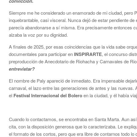
convicción.
Siempre me he considerado un enamorado de mi ciudad, pero Pal
inquebrantable, casi visceral. Nunca dejó de estar pendiente de 
parecía abandonarse a sí misma. Era precisamente entonces c
alzaba la voz por su dignidad.
A finales de 2025, por esas coincidencias que la vida sabe orqu
documentales para participar en
INSPIRARTE
, el concurso dist
preproducción de Anecdotario de Riohacha y Carnavales de Rioha
entrevistar?
El nombre de Paly apareció de inmediato. Era impensable dejarl
carnaval, el lazo entre las generaciones de antes y las nuevas
el
Festival Internacional del Bolero
en la ciudad, y él había vi
Cuando lo contactamos, se encontraba en Santa Marta. Aun así,
cita, con la disposición generosa que lo caracterizaba. Le exp
el formato de los cortos, pero que era libre de contarnos todo l