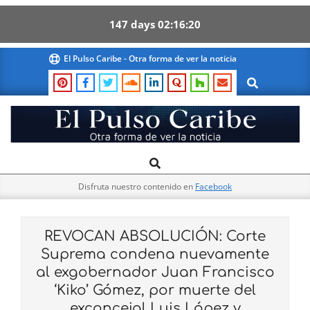
147
days
02
16
19
Skip
El Pulso Caribe - Otra forma de ver la noticia
to
Search
content
El
Search
Primary
Pulso
Navigation
Caribe
Disfruta nuestro contenido en
Facebook
Menu
REVOCAN ABSOLUCIÓN: Corte
Suprema condena nuevamente
al exgobernador Juan Francisco
‘Kiko’ Gómez, por muerte del
exconcejal Luis López y