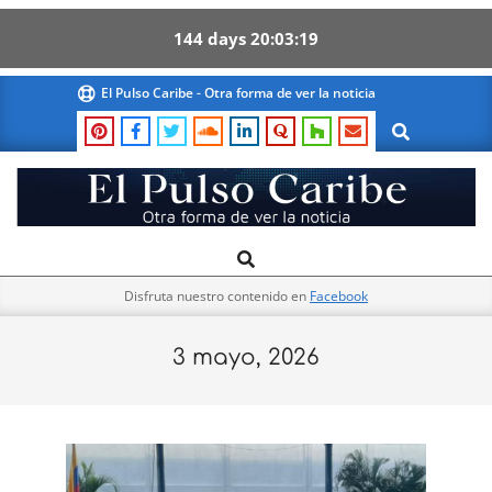
144
days
20
03
18
Skip
El Pulso Caribe - Otra forma de ver la noticia
to
Search
content
El
Search
Primary
Pulso
Navigation
Caribe
Disfruta nuestro contenido en
Facebook
Menu
3 mayo, 2026