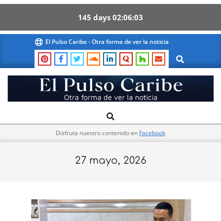
145
days
02
06
03
Skip
El Pulso Caribe - Otra forma de ver la noticia
to
Search
content
El
Search
Primary
Pulso
Navigation
Caribe
Disfruta nuestro contenido en
Facebook
Menu
27 mayo, 2026