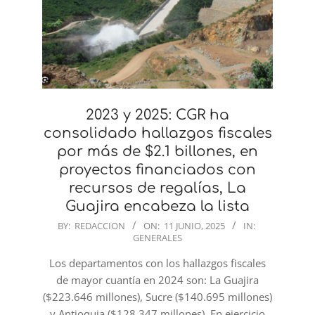
2023 y 2025: CGR ha
consolidado hallazgos fiscales
por más de $2.1 billones, en
proyectos financiados con
recursos de regalías, La
Guajira encabeza la lista
2025-
BY:
REDACCION
ON:
11 JUNIO, 2025
IN:
GENERALES
06-
11
Los departamentos con los hallazgos fiscales
de mayor cuantía en 2024 son: La Guajira
($223.646 millones), Sucre ($140.695 millones)
y Antioquia ($128.347 millones). En ejercicio