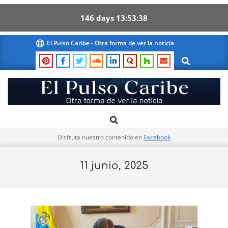
146
days
13
53
37
Skip
El Pulso Caribe - Otra forma de ver la noticia
to
Search
content
El
Search
Primary
Pulso
Navigation
Caribe
Disfruta nuestro contenido en
Facebook
Menu
11 junio, 2025