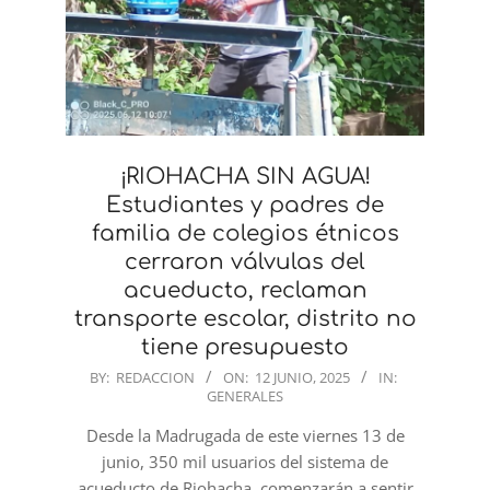
¡RIOHACHA SIN AGUA!
Estudiantes y padres de
familia de colegios étnicos
cerraron válvulas del
acueducto, reclaman
transporte escolar, distrito no
tiene presupuesto
2025-
BY:
REDACCION
ON:
12 JUNIO, 2025
IN:
GENERALES
06-
12
Desde la Madrugada de este viernes 13 de
junio, 350 mil usuarios del sistema de
acueducto de Riohacha, comenzarán a sentir