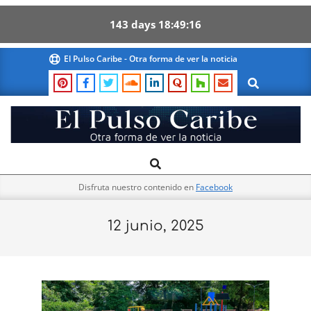
143
days
18
49
15
Skip
El Pulso Caribe - Otra forma de ver la noticia
to
Search
content
El
Search
Primary
Pulso
Navigation
Caribe
Disfruta nuestro contenido en
Facebook
Menu
12 junio, 2025