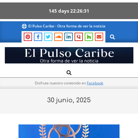
145
days
22
26
31
Skip
El Pulso Caribe - Otra forma de ver la noticia
to
Search
content
El
Search
Primary
Pulso
Navigation
Caribe
Disfruta nuestro contenido en
Facebook
Menu
30 junio, 2025