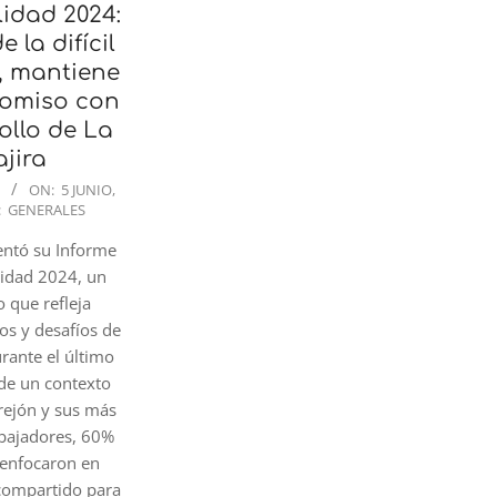
lidad 2024:
 la difícil
, mantiene
omiso con
ollo de La
jira
ON:
5 JUNIO,
:
GENERALES
entó su Informe
lidad 2024, un
 que refleja
ros y desafíos de
rante el último
 de un contexto
rejón y sus más
abajadores, 60%
e enfocaron en
 compartido para