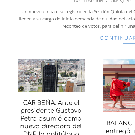
BY:
REDACCION
ON:
5 JUNIO,
06-
Un nuevo empate se registró en la Sección Quinta del
05
tienen a su cargo definir la demanda de nulidad del acto
reconteo de votos, para definir una
CONTINUA
CARIBEÑA: Ante el
presidente Gustavo
Petro asumió como
BALANCE:
nueva directora del
entregó 
DNP, la politóloga