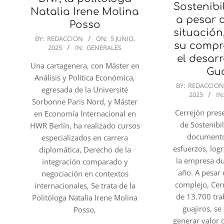
Sostenibi
Natalia Irene Molina
a pesar de
Posso
situación
2025-
BY:
REDACCION
ON:
5 JUNIO,
su compr
2025
IN:
GENERALES
06-
el desarr
05
Una cartagenera, con Máster en
Gua
Análisis y Política Económica,
2025-
BY:
REDACCION
egresada de la Université
2025
IN
06-
Sorbonne Paris Nord, y Máster
05
Cerrejón pres
en Economía Internacional en
de Sostenibi
HWR Berlín, ha realizado cursos
documento
especializados en carrera
esfuerzos, log
diplomática, Derecho de la
la empresa du
integración comparado y
año. A pesar
negociación en contextos
complejo, Cer
internacionales, Se trata de la
de 13.700 tr
Politóloga Natalia Irene Molina
guajiros, s
Posso,
generar valor