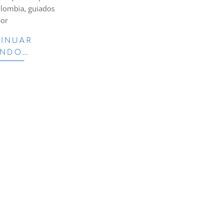
olombia, guiados
or
INUAR
ENDO…