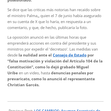
Se dice que las criticas más notorias han recaído sobre
el ministro Palma,
,
quien el 7 de junio había asegurado
en su cuenta de X que lo haría, en respuesta a un
comentario, y que, de hecho, publicaría la foto.
La oposición anunció en las últimas horas que
emprenderá acciones en contra del presidente y sus
ministros por expedir el ‘decretazo’. Las medidas van
desde
la nulidad ante el
Consejo de Estado
por
“falsa motivación y violación del Artículo 104 de la
Constitución”, como lo dejó grabado Miguel
Uribe
en un video, hasta
denuncias penales por
prevaricato, como lo anunció el representante
Christian Garcés.
2025-
06-
Previous Post:
LOS CAMBIOS: Asumen Secretaria de