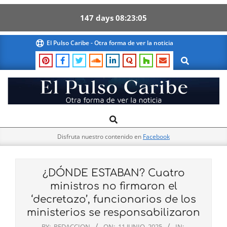
147
days
08
23
04
Skip
El Pulso Caribe - Otra forma de ver la noticia
to
Search
content
El
Search
Primary
Pulso
Navigation
Caribe
Disfruta nuestro contenido en
Facebook
Menu
¿DÓNDE ESTABAN? Cuatro
ministros no firmaron el
‘decretazo’, funcionarios de los
ministerios se responsabilizaron
BY:
REDACCION
ON:
11 JUNIO, 2025
IN: