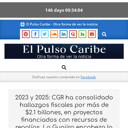
146
days
00
34
03
Skip
El Pulso Caribe - Otra forma de ver la noticia
to
Search
content
El
Search
Primary
Pulso
Navigation
Caribe
Disfruta nuestro contenido en
Facebook
Menu
2023 y 2025: CGR ha consolidado
hallazgos fiscales por más de
$2.1 billones, en proyectos
financiados con recursos de
regalías, La Guajira encabeza la