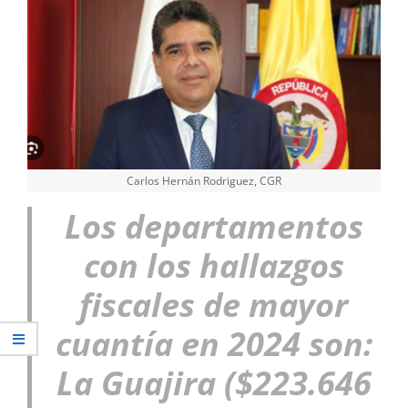
Carlos Hernán Rodriguez, CGR
Los departamentos
con los hallazgos
fiscales de mayor
cuantía en 2024 son:
La Guajira ($223.646