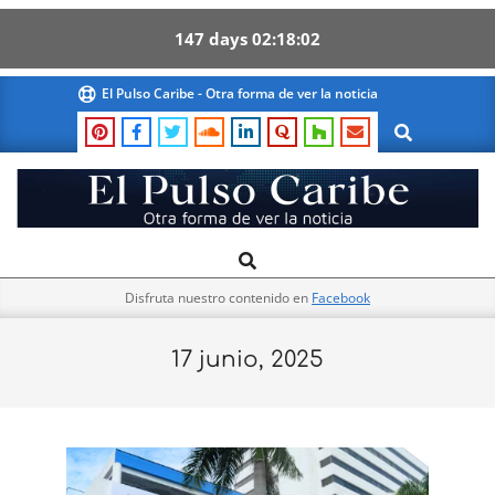
147
days
02
18
01
Skip
El Pulso Caribe - Otra forma de ver la noticia
to
Search
content
El
Search
Primary
Pulso
Navigation
Caribe
Disfruta nuestro contenido en
Facebook
Menu
17 junio, 2025