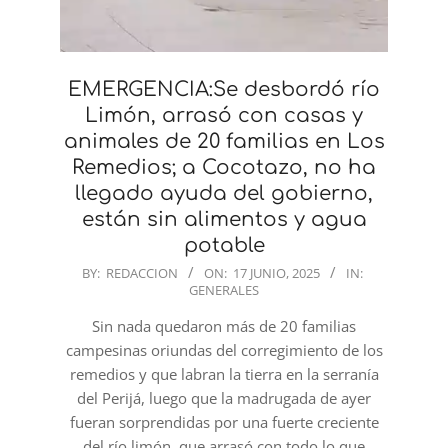
EMERGENCIA:Se desbordó río
Limón, arrasó con casas y
animales de 20 familias en Los
Remedios; a Cocotazo, no ha
llegado ayuda del gobierno,
están sin alimentos y agua
potable
2025-
BY:
REDACCION
ON:
17 JUNIO, 2025
IN:
GENERALES
06-
17
Sin nada quedaron más de 20 familias
campesinas oriundas del corregimiento de los
remedios y que labran la tierra en la serranía
del Perijá, luego que la madrugada de ayer
fueran sorprendidas por una fuerte creciente
del río limón, que arrasó con todo lo que