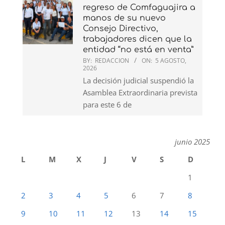
regreso de Comfaguajira a
manos de su nuevo
Consejo Directivo,
trabajadores dicen que la
entidad “no está en venta”
BY:
REDACCION
ON:
5 AGOSTO,
2026
La decisión judicial suspendió la
Asamblea Extraordinaria prevista
para este 6 de
junio 2025
L
M
X
J
V
S
D
1
2
3
4
5
6
7
8
9
10
11
12
13
14
15