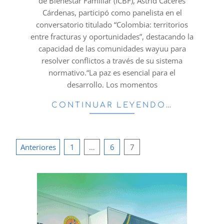
de Bienestar Familiar (ICBF), Astrid Cáceres
Cárdenas, participó como panelista en el
conversatorio titulado “Colombia: territorios
entre fracturas y oportunidades”, destacando la
capacidad de las comunidades wayuu para
resolver conflictos a través de su sistema
normativo.“La paz es esencial para el
desarrollo. Los momentos
CONTINUAR LEYENDO…
Paginación
Anteriores
1
…
6
7
de
entradas