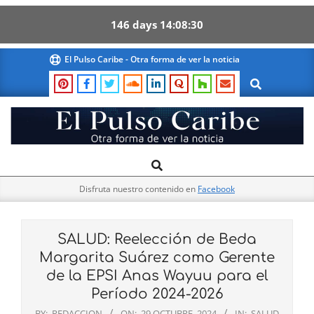
146
days
14
08
30
Skip
El Pulso Caribe - Otra forma de ver la noticia
to
Search
content
El
Search
Primary
Pulso
Navigation
Caribe
Disfruta nuestro contenido en
Facebook
Menu
SALUD: Reelección de Beda
Margarita Suárez como Gerente
de la EPSI Anas Wayuu para el
Período 2024-2026
BY:
REDACCION
ON:
29 OCTUBRE, 2024
IN:
SALUD