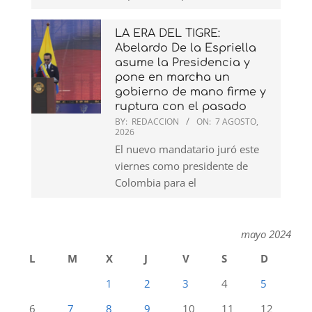
LA ERA DEL TIGRE:
Abelardo De la Espriella
asume la Presidencia y
pone en marcha un
gobierno de mano firme y
ruptura con el pasado
BY:
REDACCION
ON:
7 AGOSTO,
2026
El nuevo mandatario juró este
viernes como presidente de
Colombia para el
mayo 2024
L
M
X
J
V
S
D
1
2
3
4
5
6
7
8
9
10
11
12