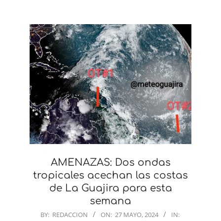
AMENAZAS: Dos ondas
tropicales acechan las costas
de La Guajira para esta
semana
2024-
BY:
REDACCION
ON:
27 MAYO, 2024
IN: