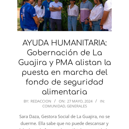
AYUDA HUMANITARIA:
Gobernación de La
Guajira y PMA alistan la
puesta en marcha del
fondo de seguridad
alimentaria
2024-
BY:
REDACCION
ON:
27 MAYO, 2024
IN:
COMUNIDAD
,
GENERALES
05-
27
Sara Daza, Gestora Social de La Guajira, no se
duerme. Ella sabe que no puede descansar y