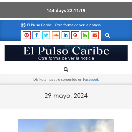
144
days
22
11
18
Skip
El Pulso Caribe - Otra forma de ver la noticia
to
Search
content
El
Search
Primary
Pulso
Navigation
Caribe
Disfruta nuestro contenido en
Facebook
Menu
29 mayo, 2024