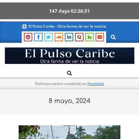
147
days
02
26
30
Skip
El Pulso Caribe - Otra forma de ver la noticia
to
Search
content
El
Search
Primary
Pulso
Navigation
Caribe
Disfruta nuestro contenido en
Facebook
Menu
8 mayo, 2024