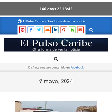
146
days
22
13
41
Skip
El Pulso Caribe - Otra forma de ver la noticia
to
Search
content
El
Search
Primary
Pulso
Navigation
Caribe
Disfruta nuestro contenido en
Facebook
Menu
9 mayo, 2024