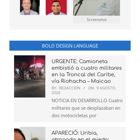
Screenshot
BOLD DESIGN LANGUAGE
URGENTE: Camioneta
embistió a cuatro militares
en la Troncal del Caribe,
vía Riohacha – Maicao
BY:
REDACCION
ON:
9 AGOSTO,
2026
NOTICIA EN DESARROLLO Cuatro
militares que se desplazaban en
dos motocicletas por
APARECIÓ: Uribia,
atrapada en el miedo: