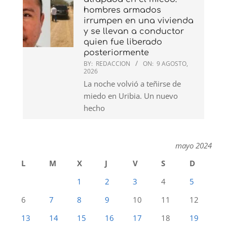
hombres armados
irrumpen en una vivienda
y se llevan a conductor
quien fue liberado
posteriormente
BY:
REDACCION
ON:
9 AGOSTO,
2026
La noche volvió a teñirse de
miedo en Uribia. Un nuevo
hecho
mayo 2024
L
M
X
J
V
S
D
1
2
3
4
5
6
7
8
9
10
11
12
13
14
15
16
17
18
19