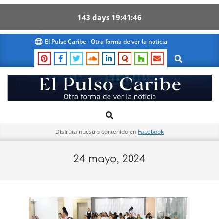
143
days
19
41
46
Skip
El Pulso Caribe - Otra forma de ver la noticia
to
Search
content
El
Search
Primary
Pulso
Navigation
Caribe
Disfruta nuestro contenido en
Facebook
Menu
24 mayo, 2024