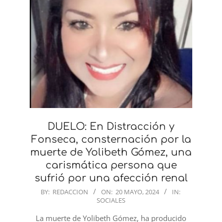
DUELO: En Distracción y
Fonseca, consternación por la
muerte de Yolibeth Gómez, una
carismática persona que
sufrió por una afección renal
2024-
BY:
REDACCION
ON:
20 MAYO, 2024
IN:
SOCIALES
05-
20
La muerte de Yolibeth Gómez, ha producido