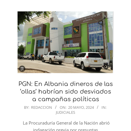
PGN: En Albania dineros de las
‘ollas’ habrían sido desviados
a campañas políticas
2024-
BY:
REDACCION
ON:
20 MAYO, 2024
IN:
JUDICIALES
05-
20
La Procuraduría General de la Nación abrió
indagación previa por presuntas