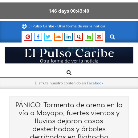
146
days
00
43
39
Skip
El Pulso Caribe - Otra forma de ver la noticia
to
Search
content
El
Search
Primary
Pulso
Navigation
Caribe
Disfruta nuestro contenido en
Facebook
Menu
PÁNICO: Tormenta de arena en la
vía a Mayapo, fuertes vientos y
lluvias dejaron casas
destechadas y árboles
derribados en Riohacha