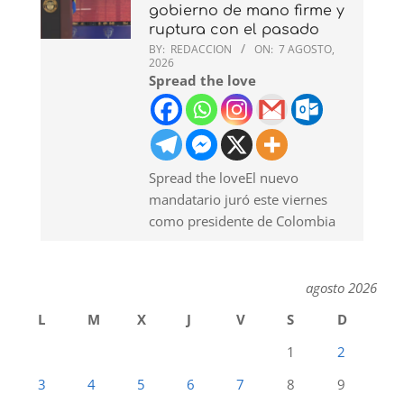
gobierno de mano firme y
ruptura con el pasado
BY:
REDACCION
ON:
7 AGOSTO,
2026
Spread the love
Spread the loveEl nuevo
mandatario juró este viernes
como presidente de Colombia
agosto 2026
L
M
X
J
V
S
D
1
2
3
4
5
6
7
8
9