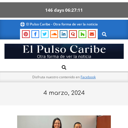
146
days
06
27
10
Skip
El Pulso Caribe - Otra forma de ver la noticia
to
Search
content
El
Search
Primary
Pulso
Navigation
Caribe
Disfruta nuestro contenido en
Facebook
Menu
4 marzo, 2024