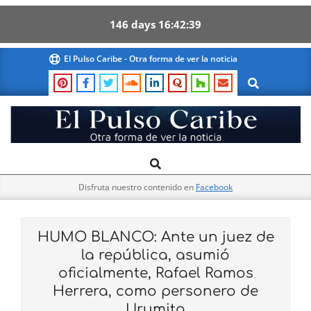
146
days
16
42
39
Skip
El Pulso Caribe - Otra forma de ver la noticia
to
Search
content
El
Search
Primary
Pulso
Navigation
Caribe
Disfruta nuestro contenido en
Facebook
Menu
HUMO BLANCO: Ante un juez de
la república, asumió
oficialmente, Rafael Ramos
Herrera, como personero de
Urumita