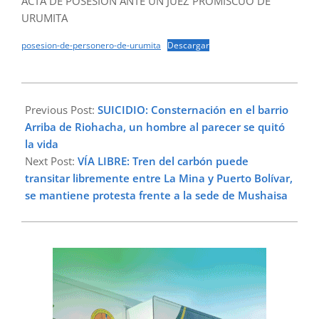
ACTA DE POSESIÓN ANTE UN JUEZ PROMISCUO DE
URUMITA
posesion-de-personero-de-urumita
Descargar
2024-
03-
Previous Post:
SUICIDIO: Consternación en el barrio
04
Arriba de Riohacha, un hombre al parecer se quitó
la vida
Next Post:
VÍA LIBRE: Tren del carbón puede
transitar libremente entre La Mina y Puerto Bolívar,
se mantiene protesta frente a la sede de Mushaisa