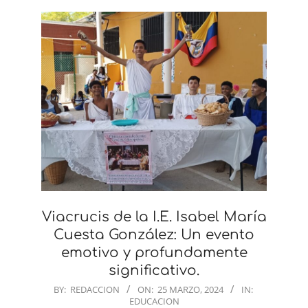
Viacrucis de la I.E. Isabel María
Cuesta González: Un evento
emotivo y profundamente
significativo.
2024-
BY:
REDACCION
ON:
25 MARZO, 2024
IN:
EDUCACION
03-