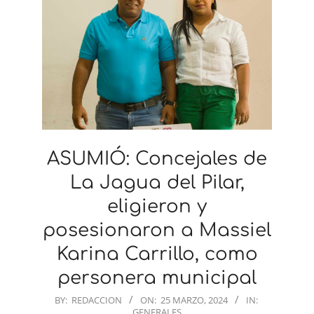
ASUMIÓ: Concejales de
La Jagua del Pilar,
eligieron y
posesionaron a Massiel
Karina Carrillo, como
personera municipal
2024-
BY:
REDACCION
ON:
25 MARZO, 2024
IN:
GENERALES