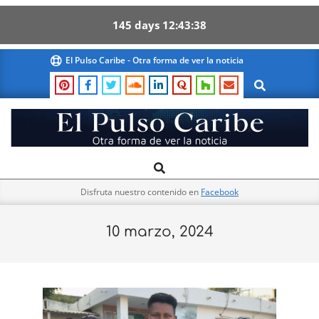
145
days
12
43
37
Skip
El Pulso Caribe - Otra forma de ver la noticia
to
Search
content
El
Search
Primary
Pulso
Navigation
Caribe
Disfruta nuestro contenido en
Facebook
Menu
10 marzo, 2024