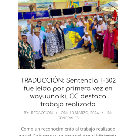
TRADUCCIÓN: Sentencia T-302
fue leída por primera vez en
wayuunaiki, CC destaca
trabajo realizado
2024-
BY:
REDACCION
ON:
10 MARZO, 2024
IN:
GENERALES
03-
10
Como un reconocimiento al trabajo realizado