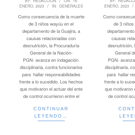
BY:
REDACCION
ON:
16
BY:
REDACC
ENERO, 2023
IN:
GENERALES
ENERO, 2023
01-
01-
16
16
Como consecuencia de la muerte
Como consecuen
de 3 niños wayúu en el
de 3 niños
departamento de la Guajira, a
departamento 
causas relacionadas con
causas rel
desnutrición, la Procuraduría
desnutrición,
General de la Nación-
General d
PGN- avanza en indagación
PGN- avanza
disciplinaria, contra funcionarios
disciplinaria, c
para hallar responsabilidades
para hallar r
frente a lo sucedido. Los hechos
frente a lo suc
que motivaron el actuar del ente
que motivaron e
de control ocurrieron entre el
de control ocu
CONTINUAR
CONT
LEYENDO…
LEY