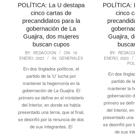
POLÍTICA: La U destapa
POLÍTICA: 
cinco cartas de
cinco c
precandidatos para la
precandida
gobernación de La
gobernac
Guajira, dos mujeres
Guajira, 
buscan cupos
busca
2023-
2023-
BY:
REDACCION
ON:
16
BY:
REDACC
ENERO, 2023
IN:
GENERALES
ENERO, 2023
01-
01-
POL
16
16
En dos tinglados políticos, el
En dos tinglad
partido de la ‘U’ lucha por
partido de l
mantener la hegemonía en la
mantener la 
gobernación de La Guajira. El
gobernación d
primero se define en el ministerio
primero se defin
del Interior, en donde se había
del Interior, 
presentado una terna, que al final,
presentado una t
se desinfló por la renuncia de dos
se desinfló por 
de sus integrantes. El
de sus int