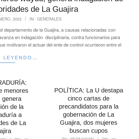
oridades de La Guajira
NERO, 2023
IN:
GENERALES
l departamento de la Guajira, a causas relacionadas con
avanza en indagación disciplinaria, contra funcionarios para
ue motivaron el actuar del ente de control ocurrieron entre el
R LEYENDO…
ADURÍA:
POLÍTICA: La U destapa
e menores
cinco cartas de
 genera
precandidatos para la
ión de la
gobernación de La
aduría a
Guajira, dos mujeres
des de La
buscan cupos
jira
2023-