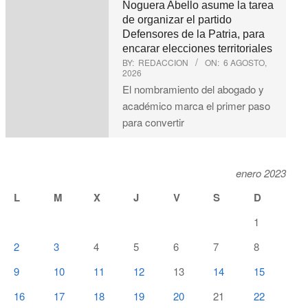
Noguera Abello asume la tarea
de organizar el partido
Defensores de la Patria, para
encarar elecciones territoriales
BY:
REDACCION
ON:
6 AGOSTO,
2026
El nombramiento del abogado y
académico marca el primer paso
para convertir
enero 2023
L
M
X
J
V
S
D
1
2
3
4
5
6
7
8
9
10
11
12
13
14
15
16
17
18
19
20
21
22