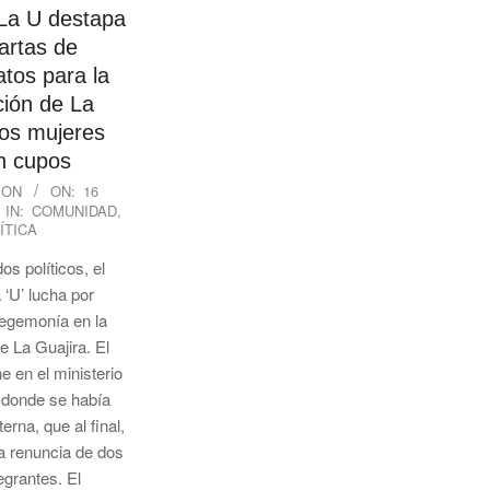
La U destapa
artas de
tos para la
ión de La
dos mujeres
n cupos
ION
ON:
16
IN:
COMUNIDAD
,
ÍTICA
os políticos, el
a ‘U’ lucha por
hegemonía en la
e La Guajira. El
e en el ministerio
en donde se había
erna, que al final,
la renuncia de dos
egrantes. El