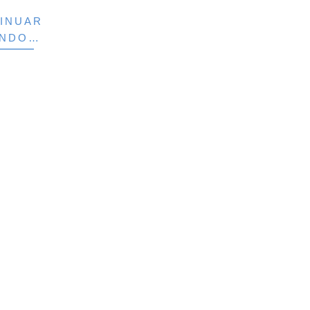
INUAR
ENDO…