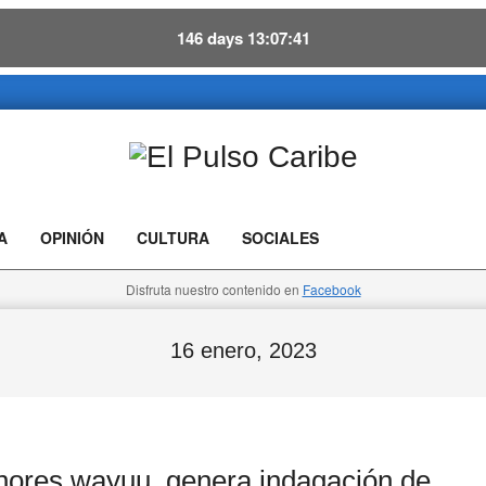
146
days
13
07
40
El
Pulso
A
OPINIÓN
CULTURA
SOCIALES
Caribe
Disfruta nuestro contenido en
Facebook
16 enero, 2023
es wayuu, genera indagación de