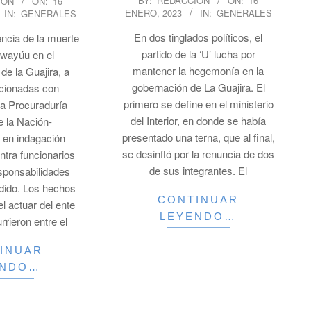
BY:
REDACCION
ON:
16
ION
ON:
16
ENERO, 2023
IN:
GENERALES
IN:
GENERALES
01-
16
En dos tinglados políticos, el
cia de la muerte
partido de la ‘U’ lucha por
 wayúu en el
mantener la hegemonía en la
de la Guajira, a
gobernación de La Guajira. El
acionadas con
primero se define en el ministerio
 la Procuraduría
del Interior, en donde se había
e la Nación-
presentado una terna, que al final,
 en indagación
se desinfló por la renuncia de dos
ontra funcionarios
de sus integrantes. El
esponsabilidades
edido. Los hechos
CONTINUAR
l actuar del ente
LEYENDO…
rrieron entre el
INUAR
ENDO…