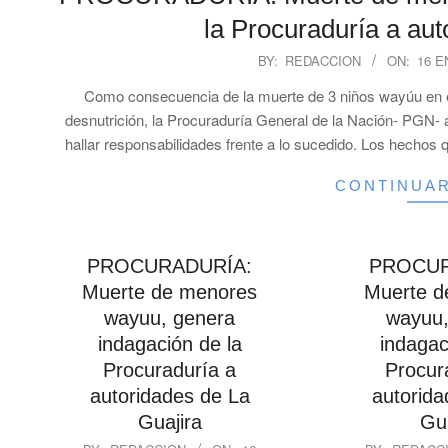
la Procuraduría a aut
2023-
BY:
REDACCION
ON:
16 E
01-
Como consecuencia de la muerte de 3 niños wayúu en e
16
desnutrición, la Procuraduría General de la Nación- PGN- 
hallar responsabilidades frente a lo sucedido. Los hechos q
CONTINUA
PROCURADURÍA:
PROCUR
Muerte de menores
Muerte d
wayuu, genera
wayuu,
indagación de la
indagac
Procuraduría a
Procur
autoridades de La
autorida
Guajira
Gua
2023-
2023-