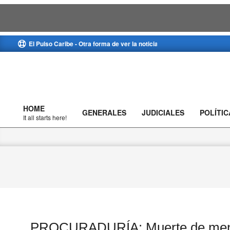
Skip
El Pulso Caribe - Otra forma de ver la noticia
to
content
HOME
GENERALES
JUDICIALES
POLÍTIC
Primary
It all starts here!
Navigation
Menu
PROCURADURÍA: Muerte de menor